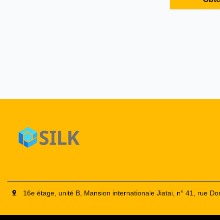
petite mine 
à niveau alte
efficace et p
développemen
16e étage, unité B, Mansion internationale Jiatai, n° 41, rue 