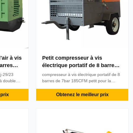
air à vis
Petit compresseur à vis
arres
électrique portatif de 8 barres
s d'eau
pour la barre 185CFM de la
j-29/23
compresseur à vis électrique portatif de 8
carrière 7
 à double
barres de 7bar 185CFM petit pour la
d'eau Ces
carrièrePetit compresseur d'air de vis de
eur diesel
remorque de 40SCY 7bar 160CFM Cette
prix
Obtenez le meilleur prix
s
série de produits est conçue pour des
, les mines,
exercices de forage de φ115mm, des
construction
exercices de boulon, de diverses
sélections pneumatiques, des ...