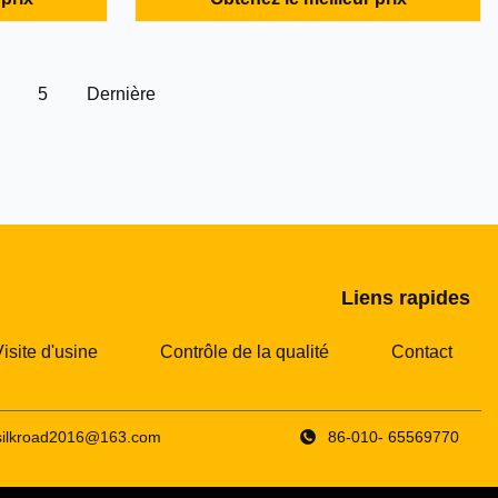
nvironnement
compresseur d'air pour l'exploitation
minière de l'énergie Description détaillée
ansition
du produit Caractéristiques du
compresseur d'air mobile diesel:1.Faible
5
Dernière
...
Liens rapides
isite d'usine
Contrôle de la qualité
Contact
silkroad2016@163.com
86-010- 65569770