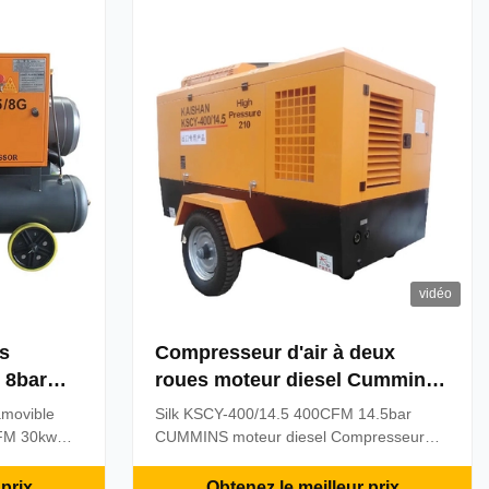
une utilisation extérieure à ...
vidéo
is
Compresseur d'air à deux
 8bar
roues moteur diesel Cummins
GY-5/8
KSCY-400/14.5 400CFM 14.5bar
amovible
Silk KSCY-400/14.5 400CFM 14.5bar
CFM 30kw
CUMMINS moteur diesel Compresseur
ombiner les
d'air à deux roues Ventes directes d'usine
on minière
425CFM 10 bar moteur diesel portable
prix
Obtenez le meilleur prix