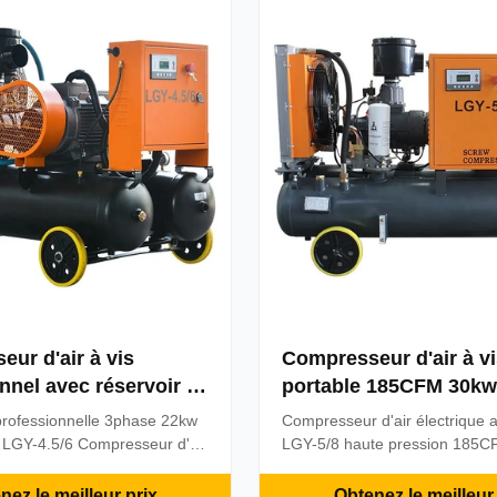
 d'un ...
eau, la construction ...
ur d'air à vis
Compresseur d'air à v
nnel avec réservoir 3
portable 185CFM 30kw
kw 6bar minier LGY-
électrique amovible L
professionnelle 3phase 22kw
Compresseur d'air électrique 
haute pression
 LGY-4.5/6 Compresseur d'air
LGY-5/8 haute pression 185
servoir Instructions de
Caractéristiques du produit:C
Y série de machine à vis -
caractéristiques de l'exploitati
nez le meilleur prix
Obtenez le meilleur 