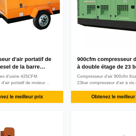
ur d'air portatif de
900cfm compresseur d'
esel de la barre
à double étage de 23 b
 pour l'exploitation
pour le forage de puit
tes d'usine 425CFM
Compresseur d'air 900cfm Ksz
d'air portatif de moteur
23bar compresseur d'air à vis
re de 10 pour l'exploitation
étage pour le forage de puits 
rgie Description détaillée du
compresseurs d'air à vis à mot
nez le meilleur prix
Obtenez le meilleur 
stème de refroidissement
sont largement utilisés dans le
ernières réalisations du
autoroutes, les chemins de fer
&D d'Amérique du Nord
la conservation de l'eau et la 
 que le compresseur indique
navale, la construction ...