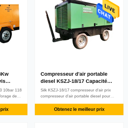
18Kw
Compresseur d'air portable
vis
diesel KSZJ-18/17 Capacité
ge de
630CFM
0 10bar 118
Silk KSZJ-18/17 compresseur d'air prix
forage de
compresseur d'air portable diesel pour
à vis
plateforme de forage de forage
argement
Caractéristiques du compresseur d'air
prix
Obtenez le meilleur prix
es pour les
Silk: 1.Faible bruit de fonctionnement et
 mines, la
moins de vibrations. Facile à entretenir.
nement en
2.Faible consommation de carburant pour