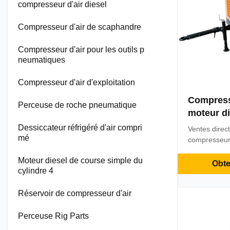
compresseur d'air diesel
Compresseur d'air de scaphandre
Compresseur d'air pour les outils p
neumatiques
Compresseur d'air d'exploitation
Compresse
Perceuse de roche pneumatique
moteur di
425CFM 10
Dessiccateur réfrigéré d'air compri
Ventes direc
mé
d'énergie
compresseur 
diesel de bar
Moteur diesel de course simple du
minière d'éne
Obte
cylindre 4
produit 1.Sy
efficaceLes d
Réservoir de compresseur d'air
centre de R
garantissent
...
Perceuse Rig Parts