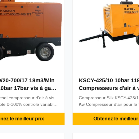
/20-700/17 18m3/Min
KSCY-425/10 10bar 1
bar 17bar vis à gaz
Compresseurs d'air à 
ortable Compresseur
portables pour le fora
esel compresseur d'air à vis
Compresseur Silk KSCY-425/1
presseur à vis
forage
pte 0-100% contrôle variable
Kw Compresseur d'air pour le 
la capacité pour réaliser une
forage Les compresseurs d'air 
malel'effet d'économie.
portables (série diesel) sont l
nez le meilleur prix
Obtenez le meilleur 
ues de conception du profil
utilisés dans diverses industri
s:1Il réalise pleinement
routes, les chemins de fer, les
t "Convex-Convex" pour aider
conservation et l'approvision