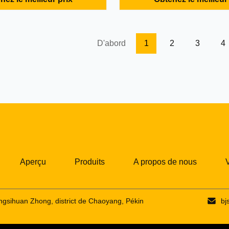
de compresseur d'air de mise
nationale, la protection de l'e
rnativePlus puissante et plus
nouvellement développée et la
lus fiable!Un nouveau
conservation de l'énergie, la tr
t qui protège ...
pour faciliter LGY ...
D'abord
1
2
3
4
Aperçu
Produits
A propos de nous
V
Dongsihuan Zhong, district de Chaoyang, Pékin
bj