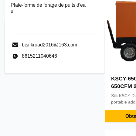
Plate-forme de forage de puits d'ea
u
bjsilkroad2016@163.com
8615211040646
KSCY-650
650CFM 20
rotatif p
Silk KSCY Di
d'air Com
portable ado
à l'infini de 
énergie opti
Obte
Caractéristiq
du rotor à vi
l'engagemen