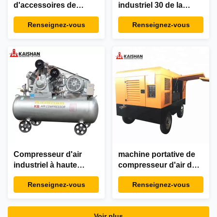
d'accessoires de
industriel 30 de la
machine de piston de
barre 40 de barre
Renseignez-vous
Renseignez-vous
vilebrequin de
stationnaire de la barre
compresseur de l'air
50 30hp électrique à
KB15 reliant Rod
piston 22kw
Rotating Parts
Compresseur d'air
machine portative de
industriel à haute
compresseur d'air de
pression de piston de
vis de 12v 1.3mpa
Renseignez-vous
Renseignez-vous
la machine KB15
30Bar 15kw 20hp à
faible bruit
Voir plus