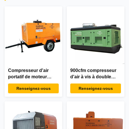
Compresseur d'air
900cfm compresseur
portatif de moteur
d'air à vis à double
diesel de la barre
étage de 23 barres
Renseignez-vous
Renseignez-vous
425CFM 10 pour
pour le forage de puits
l'exploitation d'énergie
d'eau