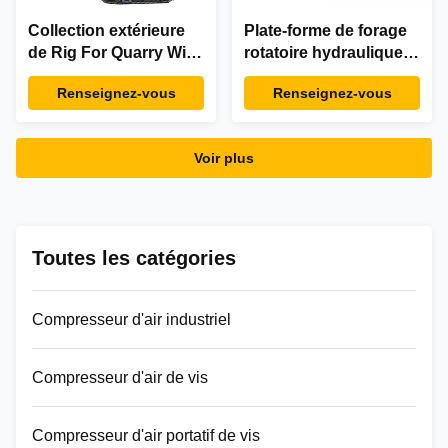
Collection extérieure
Plate-forme de forage
de Rig For Quarry With
rotatoire hydraulique
Dust de perceuse
de trou d'alésage de
Renseignez-vous
Renseignez-vous
d'exploitation de
souffle pneumatique
KG920BH DTH
pour le mien Silk
KG310
Voir plus
Toutes les catégories
Compresseur d'air industriel
Compresseur d'air de vis
Compresseur d'air portatif de vis