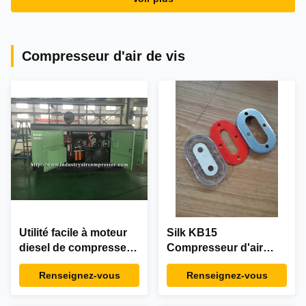
Compresseur d'air de vis
Utilité facile à moteur
Silk KB15
diesel de compresseur
Compresseur d'air
d'air de vis pour la
pièces de verre de vue
Renseignez-vous
Renseignez-vous
plate-forme de forage
Assemblage de taille
de puits d'eau
régulière