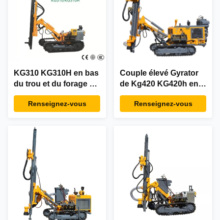
KG310 KG310H en bas
Couple élevé Gyrator
du trou et du forage de
de Kg420 KG420h en
Rig For Open Use
bas de la perceuse Rig
Renseignez-vous
Renseignez-vous
Blast de perceuse de
For Open Dust
trou
Collector de trou