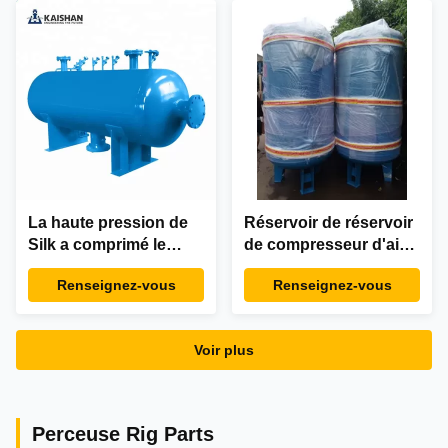
stockage de gaz de
réservoirs de
compresseur d'air
récepteur
La haute pression de
Réservoir de réservoir
Silk a comprimé le
de compresseur d'air
réservoir vertical C-
d'industrie de
Renseignez-vous
Renseignez-vous
0.3/30 de récepteur
stockage de Silk 1000L
d'air 300L
1.3mpa
Voir plus
Perceuse Rig Parts