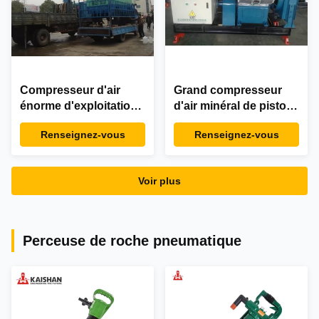
Compresseur d'air
Grand compresseur
énorme d'exploitation
d'air minéral de piston
de piston 105CFM mû
pour la marque Silk
Renseignez-vous
Renseignez-vous
par courroie 580PSI
des outils CVFY 9/7 9m
30HP 40bar 22kw
de barre pnematic du ³
CVFY 13 7
7
Voir plus
Perceuse de roche pneumatique