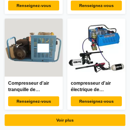
pression 300 bars,
de scaphandre pour le
Renseignez-vous
Renseignez-vous
respiration 4500 psi
paintball/feu respirent
la barre 100L 300
Compresseur d'air
compresseur d'air
tranquille de
électrique de
scaphandre mû par
scaphandre de 3.0kw
Renseignez-vous
Renseignez-vous
courroie pour le
4hp, 20 minutes pour
réservoir industriel
le réservoir 6L
remplissant 50/60hz
Voir plus