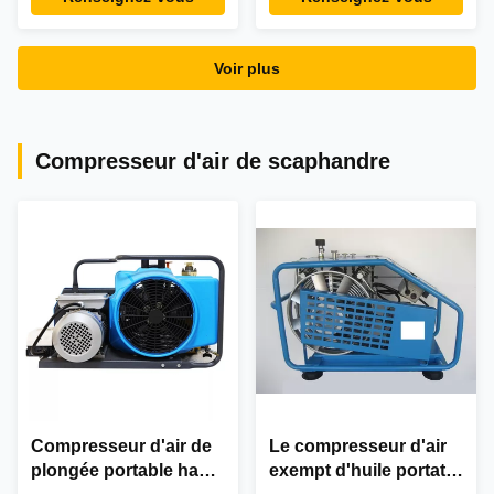
18/17 195KW pour le
pression 4.8m3/Min
puits d'eau KW180
Stationary
forant Mahnie
Voir plus
Compresseur d'air de scaphandre
Compresseur d'air de
Le compresseur d'air
plongée portable haute
exempt d'huile portatif