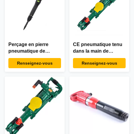
Perçage en pierre
CE pneumatique tenu
pneumatique de
dans la main de
marteau de cric de
extraction de Y24 Jack
Renseignez-vous
Renseignez-vous
roche d'exploitation du
Hammer énuméré
Groupe des Dix G15
G20 pour casser le
travail