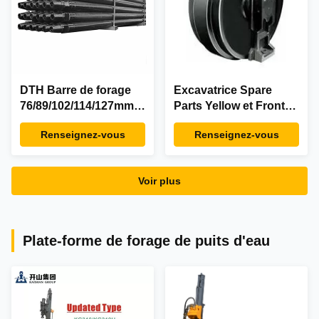
DTH Barre de forage
Excavatrice Spare
76/89/102/114/127mm
Parts Yellow et Front
Pour le forage minier
Idler noir de PC200-8
Renseignez-vous
Renseignez-vous
avec marteau DTH
TS140 TY165-2
Voir plus
Plate-forme de forage de puits d'eau