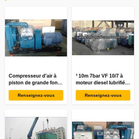
Compresseur d'air à
³ 10m 7bar VF 10/7 à
piston de grande fonte
moteur diesel lubrifié
silencieuse pour le
par économie
Renseignez-vous
Renseignez-vous
mien de la barre 95HP
d'énergie de
du ³ 7 de VF 9/7 9m
compresseur d'air
d'extraction