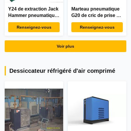
Y24 de extraction Jack
Marteau pneumatique
Hammer pneumatique
G20 de cric de prise de
tenu dans la main,
main pour la pierre
Renseignez-vous
Renseignez-vous
perceuse de YT28
cassée
Jack Leg Pneumatic
Mine Rock
Voir plus
Dessiccateur réfrigéré d'air comprimé