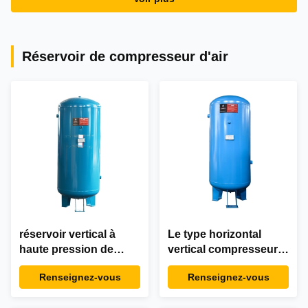
Réservoir de compresseur d'air
réservoir vertical à
Le type horizontal
haute pression de
vertical compresseur
récepteur d'air de
d'air échouent les
Renseignez-vous
Renseignez-vous
1500L 2000L 3000L
récipients à pression
pour la cuve de
industriels aèrent des