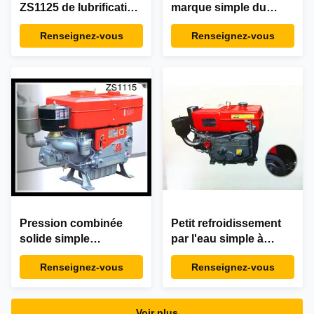
ZS1125 de lubrification
marque simple du
de moteur diesel de
moteur diesel ZS1130
Renseignez-vous
Renseignez-vous
course du cylindre 4
JIANGDONG de
course du cylindre 4
Pression combinée
Petit refroidissement
solide simple
par l'eau simple à
horizontale et
grande vitesse de
Renseignez-vous
Renseignez-vous
éclaboussement de
moteur diesel de
moteur diesel de
course du cylindre 4
cylindre de 4 courses
8hp R180
Voir plus