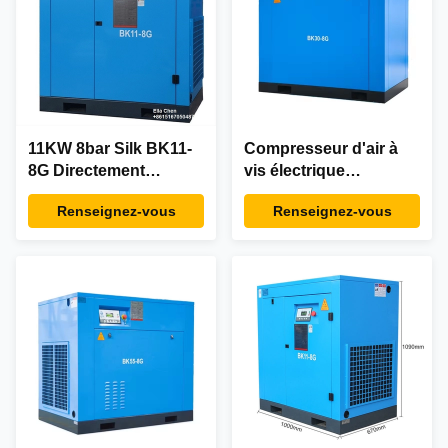
11KW 8bar Silk BK11-
Compresseur d'air à
8G Directement
vis électrique
entraîné électrique vis
stationnaire de 8 bar
Renseignez-vous
Renseignez-vous
stationnaire
Silk BK30-8G
Compresseur de gaz
d'air