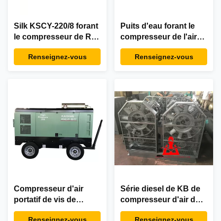
Silk KSCY-220/8 forant
Puits d'eau forant le
le compresseur de Rig
compresseur de l'air
Machine Portable
132KW stationnaire
Renseignez-vous
Renseignez-vous
Diesel Air
18m3 à vis/minute
Compresseur d'air
Série diesel de KB de
portatif de vis de
compresseur d'air de
moteur diesel KSZJ-
piston à haute
Renseignez-vous
Renseignez-vous