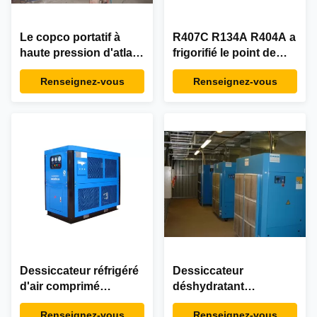
Le copco portatif à
R407C R134A R404A a
haute pression d'atlas
frigorifié le point de
a frigorifié des
condensation de
Renseignez-vous
Renseignez-vous
séchoirs à air pour les
dessiccateur d'air 3-
compresseurs d'air
10°C/le système de
7.5kw 10HP
dessiccateur air
comprimé
Dessiccateur réfrigéré
Dessiccateur
d'air comprimé
déshydratant
d'excellent
comprimé réfrigéré
Renseignez-vous
Renseignez-vous