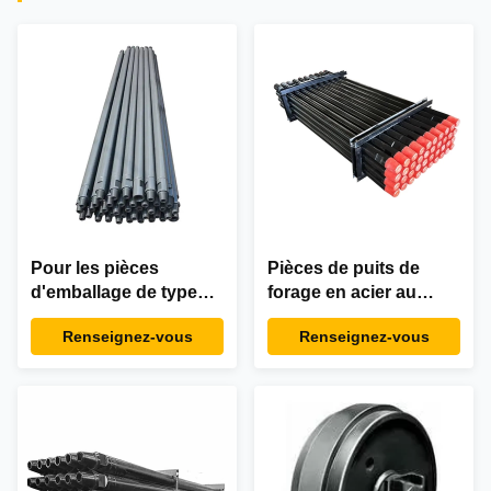
Pour les pièces
Pièces de puits de
d'emballage de type
forage en acier au
DTH, la barre de forage
carbone 60 mm DTH
Renseignez-vous
Renseignez-vous
de puits d'eau est de 2
pour le forage de
7/8" IF API 2 3/8" IF
roches
89mm 2M