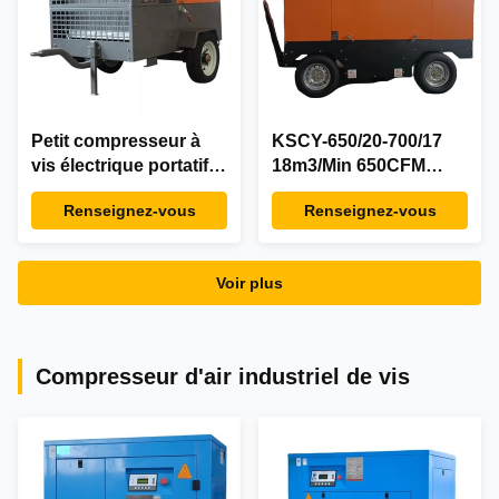
Petit compresseur à
KSCY-650/20-700/17
vis électrique portatif
18m3/Min 650CFM
de 8 barres pour la
20bar 17bar vis à gaz
Renseignez-vous
Renseignez-vous
barre 185CFM de la
rotatif portable
carrière 7
Compresseur d'air
Compresseur à vis
Voir plus
Compresseur d'air industriel de vis