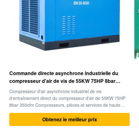
Récepteur d'air intelligent pour le ³ de la cuve
d'expansion de compresseur/compresseur d'air
1.0m
Récepteur d'air intelligent pour le compresseur à vendre ! ³
8bar 10bar 13bar 25bar 40bar de réservoir d'air (récepteur
d'air) 1.0m Point d'origine : ZHEJIANG QUZHOU CHINE
Marque : Silk Numéro de type : C-1.0 Certification : ASME
Quantité d'ordre minimum : 1pcs Détails de empaquetage :
Obtenez le meilleur prix
Comme ordre ...