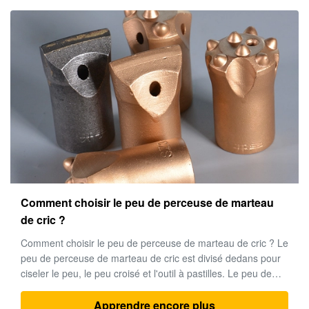
Plate-forme de forage du perçage d'un tunnel
KJ311 hydraulique
La plate-forme de forage du perçage d'un tunnel KJ311
hydraulique s'appliquent à 12-35 mètres carrés de section du
travail de excavation de mine de hard rock. Le boom
universel fiable de drll est avec la meilleure forme des
couvertures en coupe, et les tours 360°and de poutre de
Apprendre encore plus