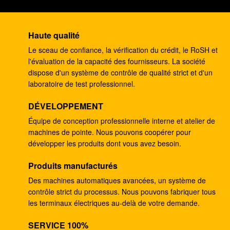
barre 15kw du compresseur d'air de vis de rendement
élevé 13
Haute qualité
Les compresseurs d'air industriels stationnaires de
Le sceau de confiance, la vérification du crédit, le RoSH et
vis dirigent/compresseurs d'air mus par courroie 25hp
l'évaluation de la capacité des fournisseurs. La société
dispose d'un système de contrôle de qualité strict et d'un
Conversion de fréquence peu de compresseur d'air
laboratoire de test professionnel.
de vis de bruit avec le grand déplacement
DÉVELOPPEMENT
compresseur d'air entraîné par un moteur électrique
Équipe de conception professionnelle interne et atelier de
de vis de joint de 18.5kw 25PH entièrement avec la
machines de pointe. Nous pouvons coopérer pour
soupape de refoulement minimale
développer les produits dont vous avez besoin.
Unité de Mini Screw Electric Air Compressor de
Produits manufacturés
précision avec le système de contrôle intelligent
Des machines automatiques avancées, un système de
contrôle strict du processus. Nous pouvons fabriquer tous
Mini Screw Air Compressor
les terminaux électriques au-delà de votre demande.
Le PLC tranquille combiné basse par vibration de
SERVICE 100%