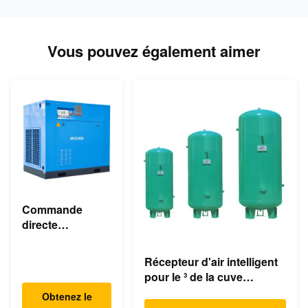
Vous pouvez également aimer
Commande
directe
asynchrone
industrielle du
Récepteur d'air intelligent
compresseur
pour le ³ de la cuve
d'air de vis de
d'expansion de
Obtenez le
55KW 75HP 8bar
compresseur/compresseur