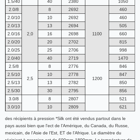
1.5/40
40
2380
1050
2.0/8
8
2692
460
2.0/10
10
2692
460
2.0/13
13
2694
505
2.0/16
2,0
16
2698
1100
660
2.0/20
20
2702
815
2.0/25
25
2706
998
2.0/40
40
2719
1470
2.5/8
8
2776
846
2.5/10
10
2778
847
2,5
1200
2.5/13
13
2782
850
2.5/30
30
2795
856
3.0/8
8
2807
521
3.0/10
10
2809
621
3.0/13
13
2813
787
des récipients à pression *Silk ont été vendus partout dans le
3,0
1300
3.0/16
16
2817
1031
pays aussi bien que l'ect de l'Amérique, du Canada, du Russe,
3.0/35
35
2834
1755
mexicain, de l'Asie de l'Est, ET de l'Afrique. Le diamètre du
3.0/40
40
2838
2243