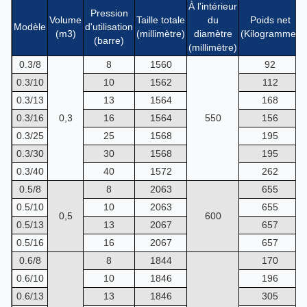
À l'intérieur
Pression
Volume
Taille totale
du
Poids net
Modèle
d'utilisation
(m3)
(millimètre)
diamètre
(Kilogramme)
(barre)
(millimètre)
0.3/8
8
1560
92
0.3/10
10
1562
112
0.3/13
13
1564
168
0.3/16
0,3
16
1564
550
156
0.3/25
25
1568
195
0.3/30
30
1568
195
0.3/40
40
1572
262
0.5/8
8
2063
655
0.5/10
10
2063
655
0,5
600
0.5/13
13
2067
657
0.5/16
16
2067
657
0.6/8
8
1844
170
0.6/10
10
1846
196
0.6/13
13
1846
305