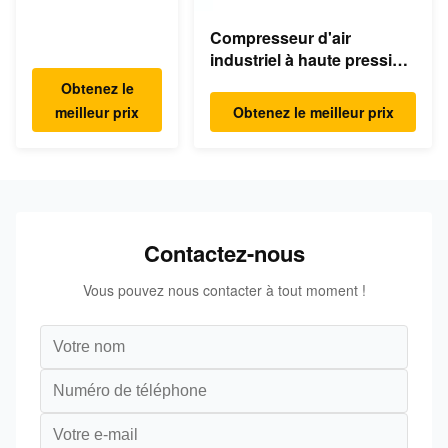
220v d'air
réfrigéré
Compresseur d'air
électrique
industriel à haute pression
industriel de
de piston de la machine
Obtenez le
dessiccateur
KB15 30Bar 15kw 20hp à
meilleur prix
Obtenez le meilleur prix
faible bruit
Contactez-nous
Vous pouvez nous contacter à tout moment !