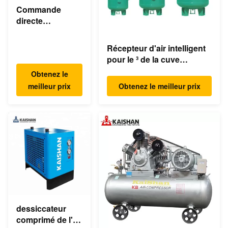
Commande
directe
asynchrone
industrielle du
Récepteur d'air intelligent
compresseur
pour le ³ de la cuve
d'air de vis de
d'expansion de
Obtenez le
55KW 75HP 8bar
compresseur/compresseur
meilleur prix
Obtenez le meilleur prix
350cfm
d'air 1.0m
dessiccateur
comprimé de l'air