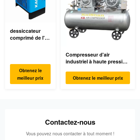
dessiccateur
comprimé de l'air
220v d'air
réfrigéré
Compresseur d'air
électrique
industriel à haute pression
industriel de
de piston de la machine
Obtenez le
dessiccateur
KB15 30Bar 15kw 20hp à
meilleur prix
Obtenez le meilleur prix
faible bruit
Contactez-nous
Vous pouvez nous contacter à tout moment !