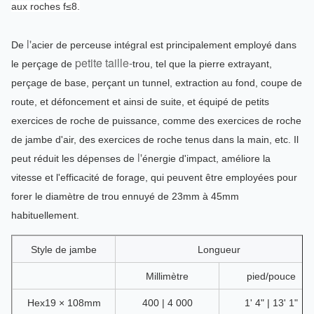
aux roches f≤8.
l'
De
acier de perceuse intégral est principalement employé
dans
petite taille-
le perçage de
trou
, tel que
la pierre extrayant,
perçage de base,
perçant un tunnel,
extraction au fond
, coupe de
route,
et
défoncement
et ainsi de suite,
et
équipé de petits
exercices de roche de puissance, comme des exercices de roche
de jambe d'air, des exercices de roche tenus dans la main, etc.
Il
l'
peut réduit les dépenses de
énergie d'impact, améliore la
vitesse et l'efficacité de forage,
qui
peuvent être employées pour
forer le diamètre de trou ennuyé de 23mm à 45mm
habituellement.
Style de jambe
Longueur
Millimètre
pied/pouce
Hex19 × 108mm
400 | 4 000
1' 4" | 13' 1"