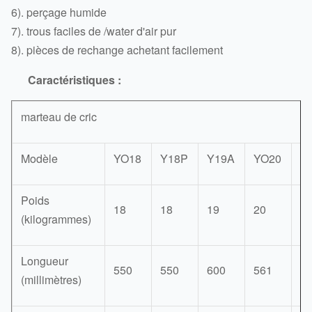
6). perçage humide
7). trous faciles de /water d'air pur
8). pièces de rechange achetant facilement
Caractéristiques :
marteau de cric
Modèle
YO18
Y18P
Y19A
YO20
Y
Poids
18
18
19
20
2
(kilogrammes)
Longueur
550
550
600
561
6
(millimètres)