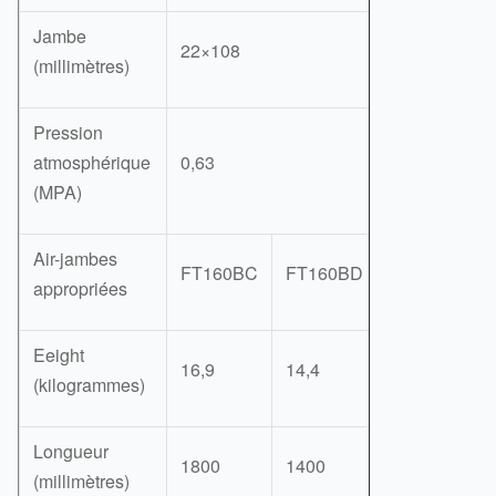
Jambe
22×108
(millimètres)
Pression
atmosphérique
0,63
(MPA)
Air-jambes
FT160BC
FT160BD
appropriées
Eeight
16,9
14,4
(kilogrammes)
Longueur
1800
1400
(millimètres)