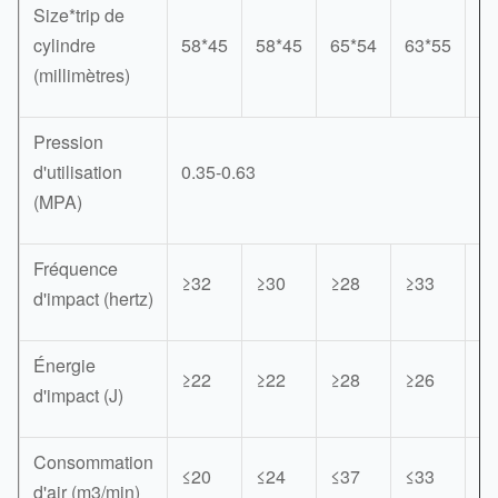
Size*trip de
cylindre
58*45
58*45
65*54
63*55
65
(millimètres)
Pression
d'utilisation
0.35-0.63
(MPA)
Fréquence
≥32
≥30
≥28
≥33
≥
d'impact (hertz)
Énergie
≥22
≥22
≥28
≥26
≥
d'impact (J)
Consommation
≤20
≤24
≤37
≤33
≤
d'air (m3/min)