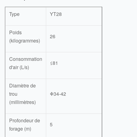
Type
YT28
Poids
26
(kilogrammes)
Consommation
≤81
d'air (L/s)
Diamètre de
trou
Φ34-42
(millimètres)
Profondeur de
5
forage (m)