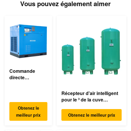
Vous pouvez également aimer
Commande
directe
asynchrone
industrielle du
Récepteur d'air intelligent
compresseur
pour le ³ de la cuve
d'air de vis de
d'expansion de
Obtenez le
55KW 75HP 8bar
compresseur/compresseur
meilleur prix
Obtenez le meilleur prix
350cfm
d'air 1.0m