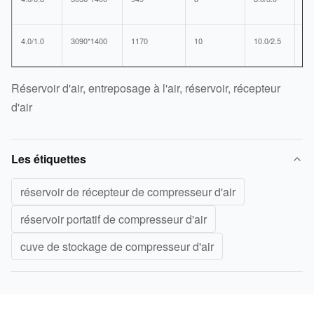
4.0/1.0
3090*1400
1170
10
10.0/2.5
39
Réservoir d'air, entreposage à l'air, réservoir, récepteur
d'air
Les étiquettes
réservoir de récepteur de compresseur d'air
réservoir portatif de compresseur d'air
cuve de stockage de compresseur d'air