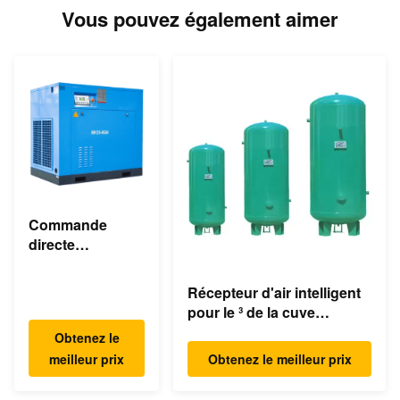
Vous pouvez également aimer
Commande
directe
asynchrone
industrielle du
Récepteur d'air intelligent
compresseur
pour le ³ de la cuve
d'air de vis de
d'expansion de
Obtenez le
55KW 75HP 8bar
compresseur/compresseur
meilleur prix
Obtenez le meilleur prix
350cfm
d'air 1.0m