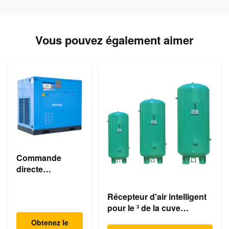
Vous pouvez également aimer
Commande
directe
asynchrone
industrielle du
Récepteur d'air intelligent
compresseur
pour le ³ de la cuve
d'air de vis de
d'expansion de
Obtenez le
55KW 75HP 8bar