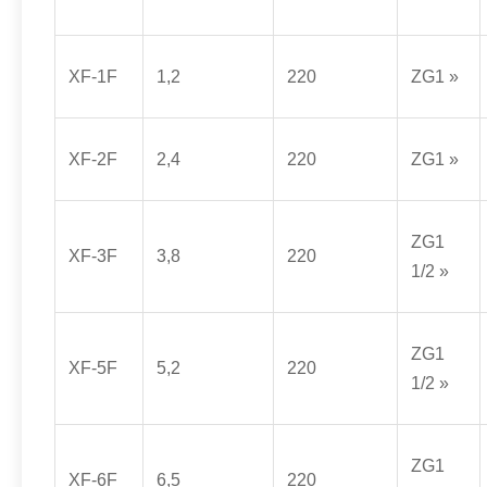
XF-1F
1,2
220
ZG1 »
XF-2F
2,4
220
ZG1 »
ZG1
XF-3F
3,8
220
1/2 »
ZG1
XF-5F
5,2
220
1/2 »
ZG1
XF-6F
6,5
220