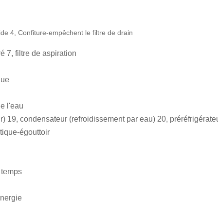
de 4, Confiture-empêchent le filtre de drain
7, filtre de aspiration
que
e l'eau
ir) 19, condensateur (refroidissement par eau) 20, préréfrigérate
atique-égouttoir
g temps
énergie