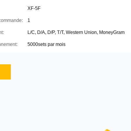
XF-5F
 commande:
1
t:
L/C, D/A, D/P, T/T, Western Union, MoneyGram
nnement:
5000sets par mois