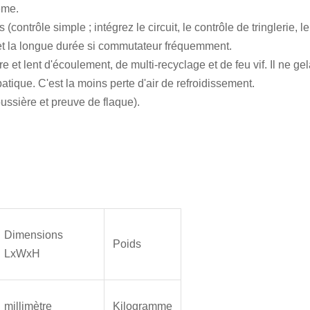
ème.
urs (contrôle simple ; intégrez le circuit, le contrôle de tringleri
, et la longue durée si commutateur fréquemment.
e et lent d'écoulement, de multi-recyclage et de feu vif. Il ne ge
atique. C'est la moins perte d'air de refroidissement.
ussière et preuve de flaque).
Dimensions
Poids
LxWxH
millimètre
Kilogramme