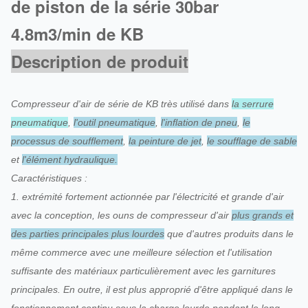
de piston de la série 30bar
4.8m3/min de KB
Description de produit
Compresseur d'air de série de KB très utilisé dans
la serrure
pneumatique
,
l'outil pneumatique
,
l'inflation de pneu
,
le
processus de soufflement
,
la peinture de jet
,
le soufflage de sable
et
l'élément hydraulique.
Caractéristiques :
1. extrémité fortement actionnée par l'électricité et grande d'air
avec la conception, les ouns de compresseur d'air
plus grands et
des parties principales plus lourdes
que d'autres produits dans le
même commerce avec une meilleure sélection et l'utilisation
suffisante des matériaux particulièrement avec les garnitures
principales. En outre, il est plus approprié d'être appliqué dans le