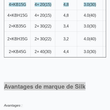
4×KB15G
4× 20(15)
4,8
3.0(30)
1
4×KBH15G
4× 20(15)
4,8
4.0(40)
1
2×KB35G
2× 30(22)
3,4
3.0(30)
2
2
2×KBH35G
2× 30(22)
3,2
4.0(40)
2×KB45G
2× 40(30)
4,4
3.0(30)
2
Avantages de marque de Silk
Avantages :