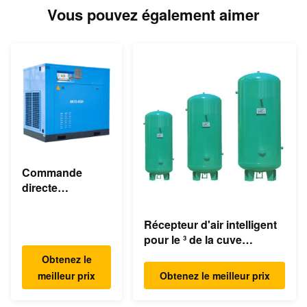
Vous pouvez également aimer
Commande
directe
asynchrone
industrielle du
Récepteur d'air intelligent
compresseur
pour le ³ de la cuve
d'air de vis de
d'expansion de
Obtenez le
55KW 75HP 8bar
compresseur/compresseur
meilleur prix
Obtenez le meilleur prix
350cfm
d'air 1.0m