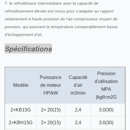
7. le refroidisseur intermédiaire avec la capacité de
refroidissement élevée est conçu pour s'adapter au rapport
relativement à haute pression du l'air-compresseur moyen de
pression, qui assurent la température comparablement basse
d'échappement d'air.
Spécifications
Pression
Puissance
Capacité
d'utilisation
Modèle
de moteur
d'air
MPA
HP/kW
m3/min
(kgf/cm2G
2×KB15G
2× 20(15)
2,4
3.0(30)
1
2×KBH15G
2× 20(15)
2,4
3.0(30)
1