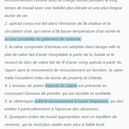
fonctionnement continu sous la charge lourde pendant le long
temps de travail avec une fiabilité plus élevée et une plus longue
durée de vie.
la
2. spécial conçu est fait dans l'émission de
chaleur et la
la
circulation d'air, qui mène à
basse température d'air-sortie et
au bas possbility du gisement de carbone.
3. la valve composée d'anneau est adoptée dans design.with le
plat de valve fait d'acier inoxydable à partir de la Suède et le
ressort du bloc de valve fait de fil d'acier sring spécial à partir du
Japon sans le mouvement de recourbement en fonction, la valve
traite l'excellent index de durée de prrperty et d'ideda.
4. L'anneau de piston
importé du Japon
est présenté en
concevant l'anneau de pistolet, qui est durable et scellable
5. le vilebrequin
subit le durcissement à haute fréquence,
qui des
enbles il particulièrement à l'épreuve des abrasions.
6. Quelques unités de travail appropriées sont un équilibre de
receivec, qui le rend plus stable avec plus à faible bruit.