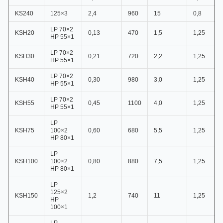
KS240
125×3
2,4
960
15
0,8
LP 70×2
KSH20
0,13
470
1,5
1,25
HP 55×1
LP 70×2
KSH30
0,21
720
2,2
1,25
HP 55×1
LP 70×2
KSH40
0,30
980
3,0
1,25
HP 55×1
LP 70×2
KSH55
0,45
1100
4,0
1,25
HP 55×1
LP
KSH75
100×2
0,60
680
5,5
1,25
HP 80×1
LP
KSH100
100×2
0,80
880
7,5
1,25
HP 80×1
LP
125×2
KSH150
1,2
740
11
1,25
HP
100×1