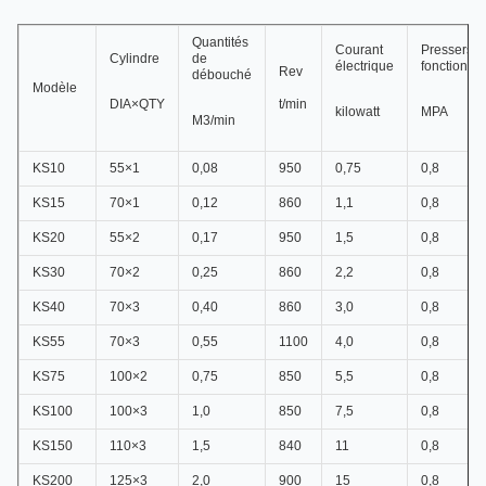
Quantités
Courant
Pressers
Cylindre
de
électrique
fonctionna
Rev
débouché
Modèle
DIA×QTY
t/min
kilowatt
MPA
M3/min
KS10
55×1
0,08
950
0,75
0,8
KS15
70×1
0,12
860
1,1
0,8
KS20
55×2
0,17
950
1,5
0,8
KS30
70×2
0,25
860
2,2
0,8
KS40
70×3
0,40
860
3,0
0,8
KS55
70×3
0,55
1100
4,0
0,8
KS75
100×2
0,75
850
5,5
0,8
KS100
100×3
1,0
850
7,5
0,8
KS150
110×3
1,5
840
11
0,8
KS200
125×3
2,0
900
15
0,8