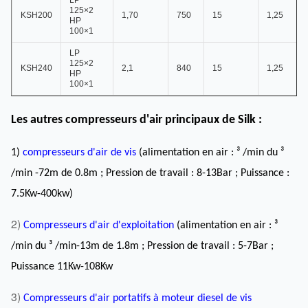
LP
125×2
KSH200
1,70
750
15
1,25
HP
100×1
LP
125×2
KSH240
2,1
840
15
1,25
HP
100×1
Les autres compresseurs d'air principaux de Silk :
1)
compresseurs d'air de vis
(alimentation en air : ³ /min du ³
/min -72m de 0.8m ; Pression de travail : 8-13Bar ; Puissance :
7.5Kw-400kw)
2)
Compresseurs d'air d'exploitation
(alimentation en air : ³
/min du ³ /min-13m de 1.8m ; Pression de travail : 5-7Bar ;
Puissance 11Kw-108Kw
3)
Compresseurs d'air portatifs à moteur diesel de vis