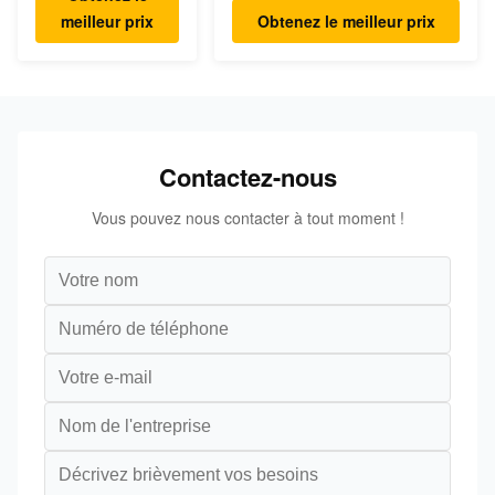
dessiccateur
KB15 30Bar 15kw 20hp à
meilleur prix
Obtenez le meilleur prix
faible bruit
Contactez-nous
Vous pouvez nous contacter à tout moment !